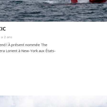
CIC
y a 2 ans
ekend ! À présent nommée The
iera Lorient à New-York aux États-