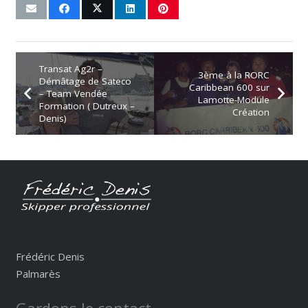
Transat Ag2r –
3ème à la RORC
Démâtage de Sateco
Caribbean 600 sur
– Team Vendée
Lamotte-Module
Formation ( Dutreux –
Création
Denis)
Frédéric Denis
Palmarès